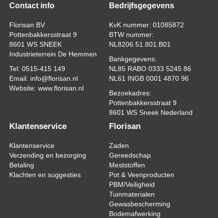
Contact info
Bedrijfsgegevens
Florisan BV
KvK nummer: 01085872
Pottenbakkersstraat 9
BTW nummer:
8601 WS SNEEK
NL8206.51.801.B01
Industrieterrein De Hemmen
Bankgegevens:
Tel: 0515-415 149
NL85 RABO 0333 5245 86
Email: info@florisan.nl
NL61 INGB 0001 4870 96
Website: www.florisan.nl
Bezoekadres:
Pottenbakkersstraat 9
8601 WS Sneek Nederland
Klantenservice
Florisan
Klantenservice
Zaden
Verzending en bezorging
Gereedschap
Betaling
Meststoffen
Klachten en suggesties
Pot & Veenproducten
PBM/Veiligheid
Tuinmaterialen
Gewasbescherming
Bodemafwerking