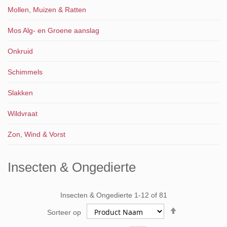
Mollen, Muizen & Ratten
Mos Alg- en Groene aanslag
Onkruid
Schimmels
Slakken
Wildvraat
Zon, Wind & Vorst
Insecten & Ongedierte
Insecten & Ongedierte
1
-
12
of
81
Van
Sorteer op
hoog