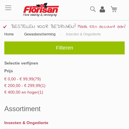
Ga
Zoek
naar
Wink
de
inhoud
BESTELLEN VOOR BEDRIJVEN?
Maak een account aan
!
Home
Gewasbescherming
Insecten & Ongedierte
Filteren
Selectie verfijnen
Prijs
product
€ 0,00
-
€ 99,99
79
product
€ 200,00
-
€ 299,99
1
product
€ 400,00
en hoger
1
Assortiment
Insecten & Ongedierte