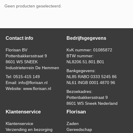
Geen producten geselecteerd.
Contact info
Bedrijfsgegevens
Florisan BV
KvK nummer: 01085872
Pottenbakkersstraat 9
BTW nummer:
8601 WS SNEEK
NL8206.51.801.B01
Industrieterrein De Hemmen
Bankgegevens:
Tel: 0515-415 149
NL85 RABO 0333 5245 86
Email: info@florisan.nl
NL61 INGB 0001 4870 96
Website: www.florisan.nl
Bezoekadres:
Pottenbakkersstraat 9
8601 WS Sneek Nederland
Klantenservice
Florisan
Klantenservice
Zaden
Verzending en bezorging
Gereedschap