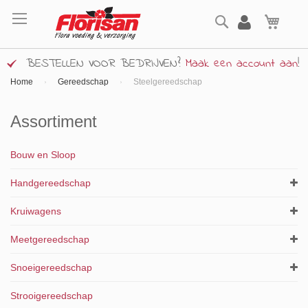
Ga
Zoek
naar
Wink
de
inhoud
BESTELLEN VOOR BEDRIJVEN?
Maak een account aan
!
Home
Gereedschap
Steelgereedschap
Assortiment
Bouw en Sloop
Handgereedschap
Kruiwagens
Meetgereedschap
Snoeigereedschap
Strooigereedschap