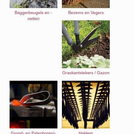
Baggerbeugels en -
Bezems en Vegers
netten
Graskantstekers / Gazon
Grond- en Palenboren/-
Hakken