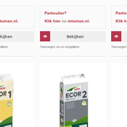
Particulier?
Partic
tuinen.nl.
Klik hier
via
intuinen.nl.
Klik h
kijken
Bekijken
Toevoegen
Toevoegen
lijken
Toevoegen om te vergelijken
Toevoegen 
om
om
te
te
vergelijken
vergelijken