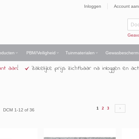
Inloggen
Account aa
Zoek
Geav
oducten
PBM/Veiligheid
Tuinmaterialen
Gewasbescherm
unt aan
!
Zakelijke prijs zichtbaar na inloggen en act
Pagina
t
U lees momenteel pagi
Pagina
Pagina
Pagina
Volgend
1
2
3
DCM
1
-
12
of
36