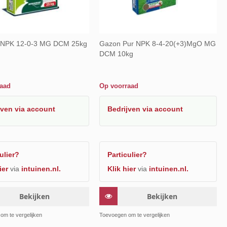
NPK 12-0-3 MG DCM 25kg
Gazon Pur NPK 8-4-20(+3)MgO MG
DCM 10kg
raad
Op voorraad
jven
via account
Bedrijven
via account
ulier?
Particulier?
ier
via
intuinen.nl.
Klik hier
via
intuinen.nl.
Bekijken
Bekijken
Toevoegen
Toevoe
om te vergelijken
Toevoegen om te vergelijken