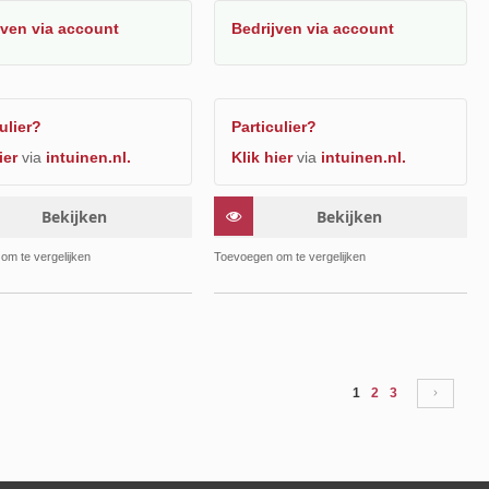
jven
via account
Bedrijven
via account
ulier?
Particulier?
ier
via
intuinen.nl.
Klik hier
via
intuinen.nl.
Bekijken
Bekijken
Toevoegen
Toevoe
om te vergelijken
Toevoegen om te vergelijken
om
om
te
te
vergelijken
vergelij
Pagina
U lees momenteel pag
Pagina
Pagina
Pagin
Volge
1
2
3