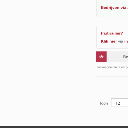
Bedrijven
via
Particulier?
Klik hier
via
in
Be
Toevoegen om te verge
Toon