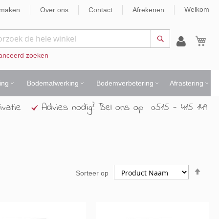
Welkom
nmaken
Over ons
Contact
Afrekenen
Wi
Zoek
anceerd zoeken
ing
Bodemafwerking
Bodemverbetering
Afrastering
ivatie
Advies nodig? Bel ons op 0515 - 415 149
Van
na
e
Sorteer op
hoo
naar
laag
sort