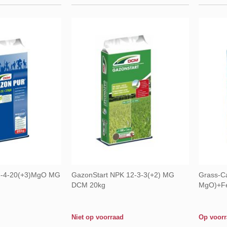
om
om
te
te
vergelijken
vergelijken
8-4-20(+3)MgO MG
GazonStart NPK 12-3-3(+2) MG
Grass-C
DCM 20kg
MgO)+F
Niet op voorraad
Op voor