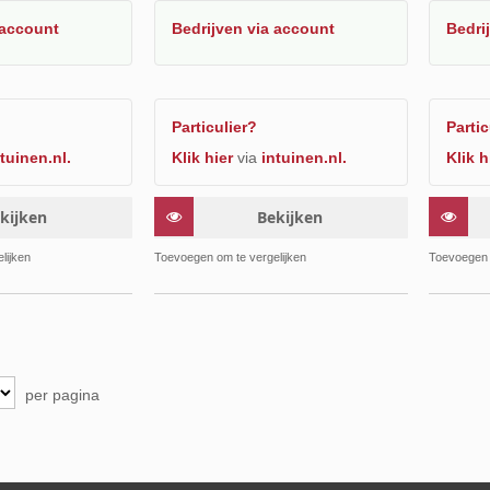
 account
Bedrijven
via account
Bedri
Particulier?
Partic
tuinen.nl.
Klik hier
via
intuinen.nl.
Klik h
kijken
Bekijken
Toevoegen
Toevoegen
lijken
Toevoegen om te vergelijken
Toevoegen 
om
om
te
te
vergelijken
vergelijken
per pagina