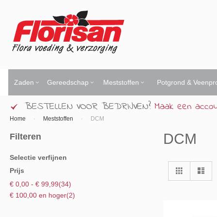
Ga
naar
de
inhoud
Zaden
Gereedschap
Meststoffen
Potgrond & Veenpr
BESTELLEN VOOR BEDRIJVEN?
Maak een acco
Home
Meststoffen
DCM
DCM
Filteren
Selectie verfijnen
Tonen
Foto-
Lijs
Prijs
tabel
als
product
€ 0,00
-
€ 99,99
34
product
€ 100,00
en hoger
2