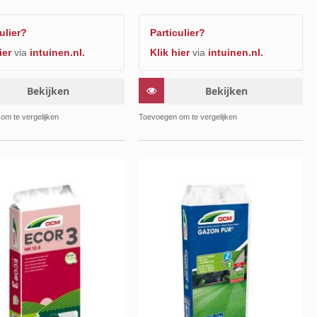
ulier?
Particulier?
ier
via
intuinen.nl.
Klik hier
via
intuinen.nl.
Bekijken
Bekijken
Toevoegen
Toevoe
om te vergelijken
Toevoegen om te vergelijken
om
om
te
te
vergelijken
vergelij