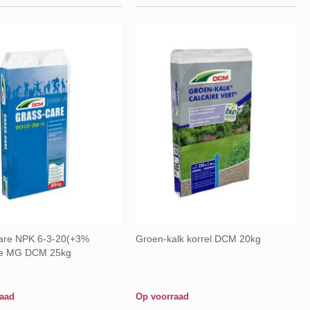
om
om
te
te
vergelijken
vergelij
are NPK 6-3-20(+3%
Groen-kalk korrel DCM 20kg
e MG DCM 25kg
raad
Op voorraad