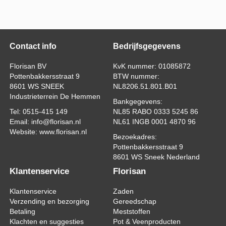
Contact info
Bedrijfsgegevens
Florisan BV
KvK nummer: 01085872
Pottenbakkersstraat 9
BTW nummer:
8601 WS SNEEK
NL8206.51.801.B01
Industrieterrein De Hemmen
Bankgegevens:
Tel: 0515-415 149
NL85 RABO 0333 5245 86
Email: info@florisan.nl
NL61 INGB 0001 4870 96
Website: www.florisan.nl
Bezoekadres:
Pottenbakkersstraat 9
8601 WS Sneek Nederland
Klantenservice
Florisan
Klantenservice
Zaden
Verzending en bezorging
Gereedschap
Betaling
Meststoffen
Klachten en suggesties
Pot & Veenproducten