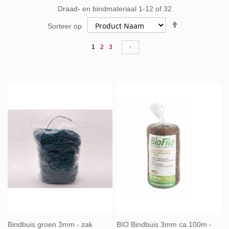
Draad- en bindmateriaal
1
-
12
of
32
Van
Sorteer op
hoog
naar
Pagina
U lees momenteel pagina
Pagina
Pagina
Pagina
Volgende
1
2
3
laag
sorteren
Bindbuis groen 3mm - zak
BIO Bindbuis 3mm ca.100m -