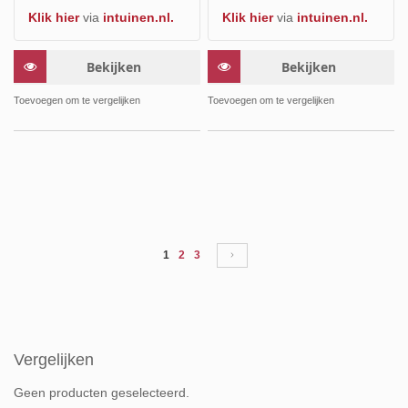
Klik hier
via
intuinen.nl.
Klik hier
via
intuinen.nl.
Bekijken
Bekijken
Toevoegen om te vergelijken
Toevoegen om te vergelijken
Pagina
U lees momenteel pagina
Pagina
Pagina
Pagina
Volgende
1
2
3
Vergelijken
Geen producten geselecteerd.