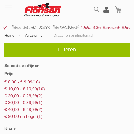
Ga
Zoek
naar
Wink
de
inhoud
BESTELLEN VOOR BEDRIJVEN?
Maak een account aan
!
Home
Afrastering
Draad- en bindmateriaal
Filteren
Selectie verfijnen
Prijs
product
€ 0,00
-
€ 9,99
16
product
€ 10,00
-
€ 19,99
10
product
€ 20,00
-
€ 29,99
2
product
€ 30,00
-
€ 39,99
1
product
€ 40,00
-
€ 49,99
2
product
€ 90,00
en hoger
1
Kleur