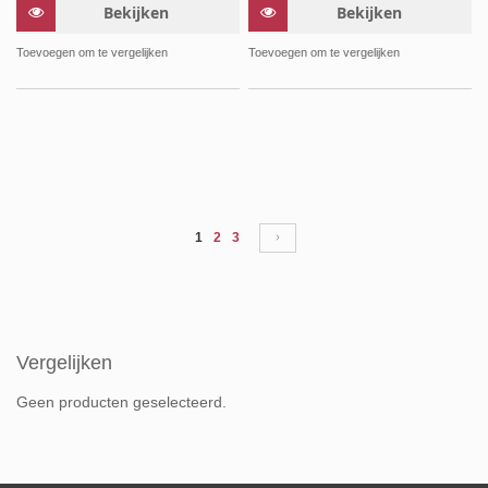
Bekijken
Bekijken
Toevoegen om te vergelijken
Toevoegen om te vergelijken
Pagina
U lees momenteel pagina
Pagina
Pagina
Pagina
Volgende
1
2
3
Vergelijken
Geen producten geselecteerd.