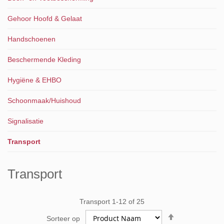
Gehoor Hoofd & Gelaat
Handschoenen
Beschermende Kleding
Hygiëne & EHBO
Schoonmaak/Huishoud
Signalisatie
Transport
Transport
Transport
1
-
12
of
25
Van
Sorteer op
hoog