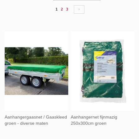
naar
Pagina
U lees momenteel pagina
Pagina
Pagina
Pagina
Volgende
1
2
3
laag
sorteren
Aanhangergaasnet / Gaaskleed
Aanhangernet fijnmazig
groen - diverse maten
250x300cm groen