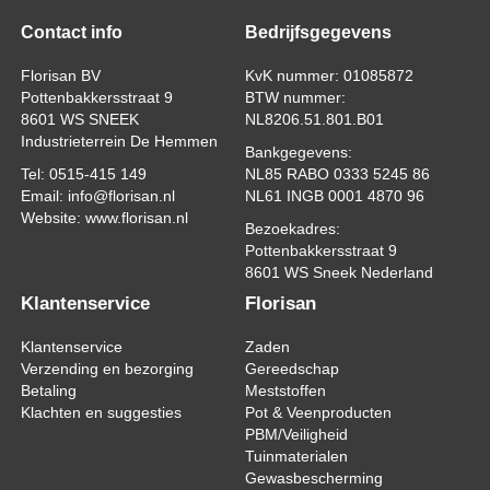
Contact info
Bedrijfsgegevens
Florisan BV
KvK nummer: 01085872
Pottenbakkersstraat 9
BTW nummer:
8601 WS SNEEK
NL8206.51.801.B01
Industrieterrein De Hemmen
Bankgegevens:
Tel: 0515-415 149
NL85 RABO 0333 5245 86
Email: info@florisan.nl
NL61 INGB 0001 4870 96
Website: www.florisan.nl
Bezoekadres:
Pottenbakkersstraat 9
8601 WS Sneek Nederland
Klantenservice
Florisan
Klantenservice
Zaden
Verzending en bezorging
Gereedschap
Betaling
Meststoffen
Klachten en suggesties
Pot & Veenproducten
PBM/Veiligheid
Tuinmaterialen
Gewasbescherming