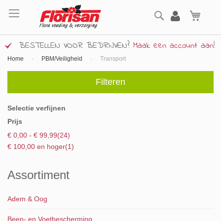
Ga
Zoek
naar
Wink
de
inhoud
BESTELLEN VOOR BEDRIJVEN?
Maak een account aan
!
Home
PBM/Veiligheid
Transport
Filteren
Selectie verfijnen
Prijs
product
€ 0,00
-
€ 99,99
24
product
€ 100,00
en hoger
1
Assortiment
Adem & Oog
Been- en Voetbescherming