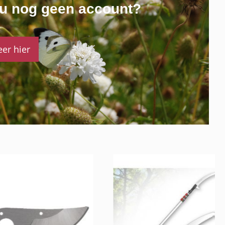
 u nog geen account?
eer hier