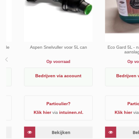
FELCO 2/3 Bovenmes
Silky Hayauchi 6300 
Stokzaag comp
Op voorraad
Op voorraa
Bedrijven
via account
Bedrijven
via a
Particulier?
Particulier
Klik hier
via
intuinen.nl.
Klik hier
via
intui
Bekijken
Bekijke