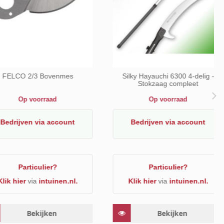
150g endo mycorrhiza
Genoxone ZX Luxan 250ml -
hardnekkige onkruiden
Op voorraad
Op voorraad
ijven
via account
Bedrijven
via account
Particulier?
Particulier?
ier
via
intuinen.nl.
Klik hier
via
intuinen.nl.
Bekijken
Bekijken