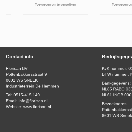
Toevoegen om te vergelijken
Toevoegen om te verg
Contact info
Bedrijfsgege
Florisan BV
KvK nummer: 0
Pottenbakkersstraat 9
BTW nummer: N
8601 WS SNEEK
Bankgegevens:
Industrieterrein De Hemmen
NL85 RABO 033
Tel: 0515-415 149
NL61 INGB 000
Email: info@florisan.nl
Bezoekadres:
Website: www.florisan.nl
Pottenbakkersst
8601 WS Sneek