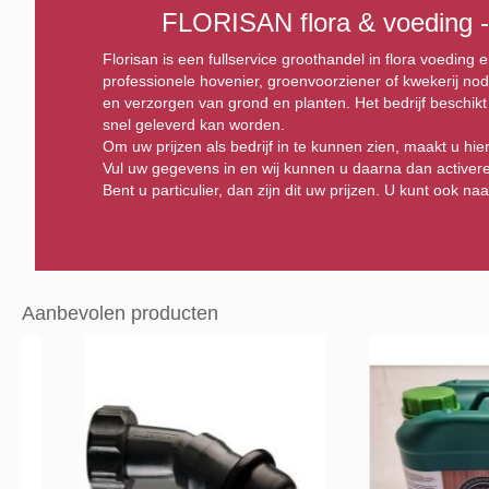
FLORISAN flora & voeding -
Florisan is een fullservice groothandel in flora voeding e
professionele hovenier, groenvoorziener of kwekerij no
en verzorgen van grond en planten. Het bedrijf beschikt
snel geleverd kan worden.
Om uw prijzen als bedrijf in te kunnen zien, maakt u hi
Vul uw gegevens in en wij kunnen u daarna dan activer
Bent u particulier, dan zijn dit uw prijzen. U kunt ook na
Aanbevolen producten