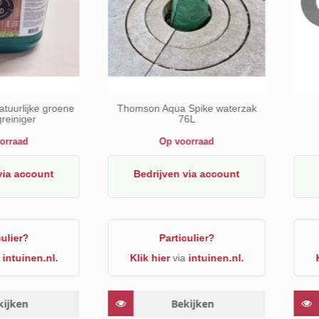
4-delig -
Zeisenstrijker blauw-rood
Symbivit 
leet
d
Op voorraad
ccount
Bedrijven
via account
Bedr
?
Particulier?
nen.nl.
Klik hier
via
intuinen.nl.
Klik h
n
Bekijken