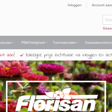
Inloggen
Account aa
Zoek
Geav
oducten
PBM/Veiligheid
Tuinmaterialen
Gewasbescherm
unt aan
!
Zakelijke prijs zichtbaar na inloggen en act