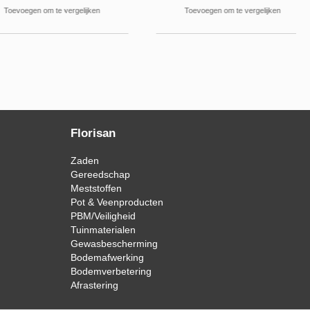
gen om te vergelijken
Toevoegen om te vergelijken
Florisan
Zaden
Gereedschap
Meststoffen
Pot & Veenproducten
PBM/Veiligheid
Tuinmaterialen
Gewasbescherming
Bodemafwerking
Bodemverbetering
Afrastering