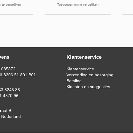
elijken
Toevoegen om te vergelijken
Toevoe
Klantenservice
vens
1085872
Klantenservice
L8206.51.801.B01
Verzending en bezorging
Betaling
Klachten en suggesties
3 5245 86
1 4870 96
raat 9
 Nederland