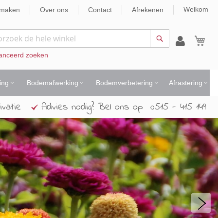
Welkom
nmaken
Over ons
Contact
Afrekenen
Wi
Zoek
anceerd zoeken
ing
Bodemafwerking
Bodemverbetering
Afrastering
ivatie
Advies nodig? Bel ons op 0515 - 415 149
ne