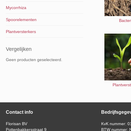
Mycorrhiza
Spoorelementen
Bacter
Plantversterkers
Vergelijken
Geen producten geselecteerd.
Plantvers
Contact info
Bedrijfsgege
Florisan BV
KvK nummer: 0
Pottenbakkersstraat 9
BTW nummer: N