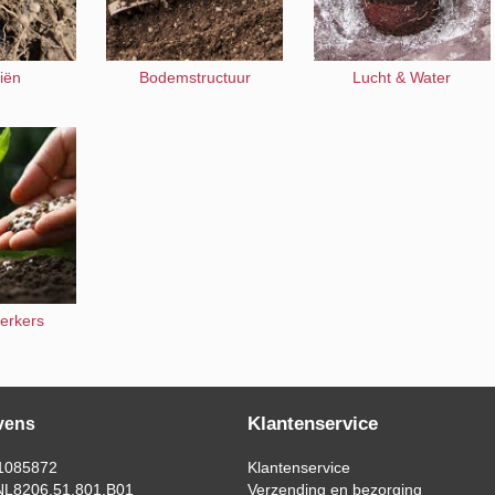
iën
Bodemstructuur
Lucht & Water
terkers
Klantenservice
vens
1085872
Klantenservice
L8206.51.801.B01
Verzending en bezorging