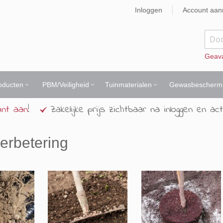
Inloggen
Account aa
Zoek
Geav
oducten
PBM/Veiligheid
Tuinmaterialen
Gewasbescherm
unt aan
!
Zakelijke prijs zichtbaar na inloggen en act
rbetering