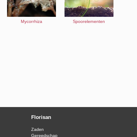
Mycorrhiza
Spoorelementen
Florisan
Zaden
Gereedschap