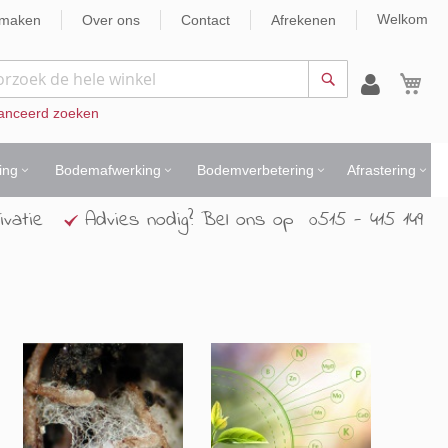
Welkom
nmaken
Over ons
Contact
Afrekenen
Wi
Zoek
anceerd zoeken
ing
Bodemafwerking
Bodemverbetering
Afrastering
ivatie
Advies nodig? Bel ons op 0515 - 415 149