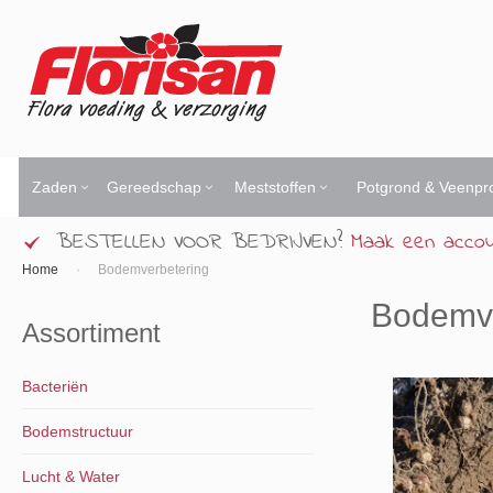
Ga
naar
de
inhoud
Zaden
Gereedschap
Meststoffen
Potgrond & Veenpr
BESTELLEN VOOR BEDRIJVEN?
Maak een acco
Home
Bodemverbetering
Bodemve
Assortiment
Bacteriën
Bodemstructuur
Lucht & Water