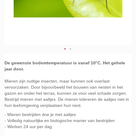
Ga
naar
De gewenste bodemtemperatuur is vanaf 10°C. Het gehele
het
jaar door.
begin
van
Mieren zijn nuttige insecten, maar kunnen ook overlast
de
veroorzaken. Door bijvoorbeeld het bouwen van nesten in het
afbeeldingen-
gazon en onder het terras, kunnen ze voor veel schade zorgen.
gallerij
Bestrijd mieren met aaltjes. De mieren tolereren de aaltjes niet in
hun leefomgeving verplaatsen hun nest.
- Mieren bestrijden doe je met aaltjes
- Volledig natuurlijke en biologische manier van bestrijden
- Werken 24 uur per dag