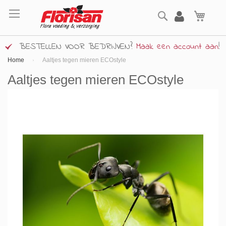
Ga
Zoek
naar
Wink
de
inhoud
BESTELLEN VOOR BEDRIJVEN?
Maak een account aan
!
Home
Aaltjes tegen mieren ECOstyle
Aaltjes tegen mieren ECOstyle
Ga
naar
het
einde
van
de
afbeeldingen-
gallerij