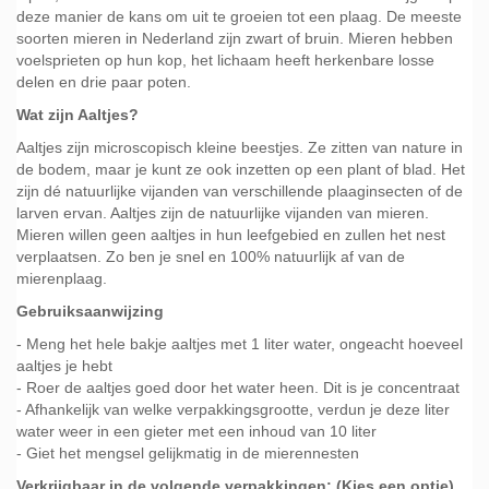
deze manier de kans om uit te groeien tot een plaag. De meeste
soorten mieren in Nederland zijn zwart of bruin. Mieren hebben
voelsprieten op hun kop, het lichaam heeft herkenbare losse
delen en drie paar poten.
Wat zijn Aaltjes?
Aaltjes zijn microscopisch kleine beestjes. Ze zitten van nature in
de bodem, maar je kunt ze ook inzetten op een plant of blad. Het
zijn dé natuurlijke vijanden van verschillende plaaginsecten of de
larven ervan. Aaltjes zijn de natuurlijke vijanden van mieren.
Mieren willen geen aaltjes in hun leefgebied en zullen het nest
verplaatsen. Zo ben je snel en 100% natuurlijk af van de
mierenplaag.
Gebruiksaanwijzing
- Meng het hele bakje aaltjes met 1 liter water, ongeacht hoeveel
aaltjes je hebt
- Roer de aaltjes goed door het water heen. Dit is je concentraat
- Afhankelijk van welke verpakkingsgrootte, verdun je deze liter
water weer in een gieter met een inhoud van 10 liter
- Giet het mengsel gelijkmatig in de mierennesten
Verkrijgbaar in de volgende verpakkingen: (Kies een optie)