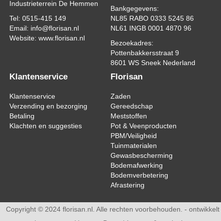
Industrieterrein De Hemmen
Bankgegevens:
Tel: 0515-415 149
NL85 RABO 0333 5245 86
Email: info@florisan.nl
NL61 INGB 0001 4870 96
Website: www.florisan.nl
Bezoekadres:
Pottenbakkersstraat 9
8601 WS Sneek Nederland
Klantenservice
Florisan
Klantenservice
Zaden
Verzending en bezorging
Gereedschap
Betaling
Meststoffen
Klachten en suggesties
Pot & Veenproducten
PBM/Veiligheid
Tuinmaterialen
Gewasbescherming
Bodemafwerking
Bodemverbetering
Afrastering
Copyright © 2024 florisan.nl. Alle rechten voorbehouden. - ontwikkelt