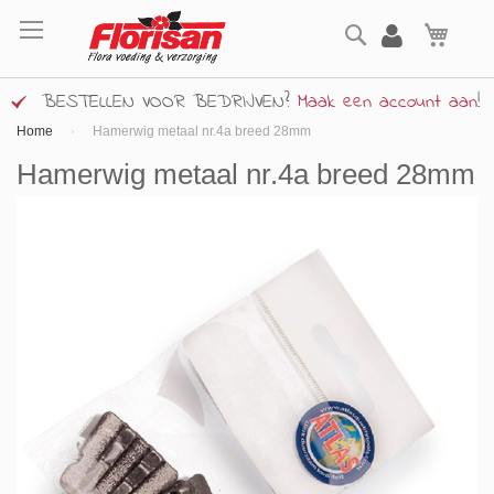
Ga
Zoek
naar
Wink
de
inhoud
BESTELLEN VOOR BEDRIJVEN?
Maak een account aan
!
Home
Hamerwig metaal nr.4a breed 28mm
Hamerwig metaal nr.4a breed 28mm
Ga
naar
het
einde
van
de
afbeeldingen-
gallerij