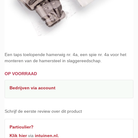
Ga
naar
Een taps toelopende hamerwig nr. 4a, een spie nr. 4a voor het
het
monteren van de hamersteel in slaggereedschap.
begin
van
OP VOORRAAD
de
afbeeldingen-
Bedrijven
via account
gallerij
Schrijf de eerste review over dit product
Particulier?
Klik hier
via
intuinen.nl.