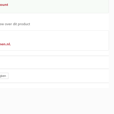
count
iew over dit product
nen.nl.
ijken