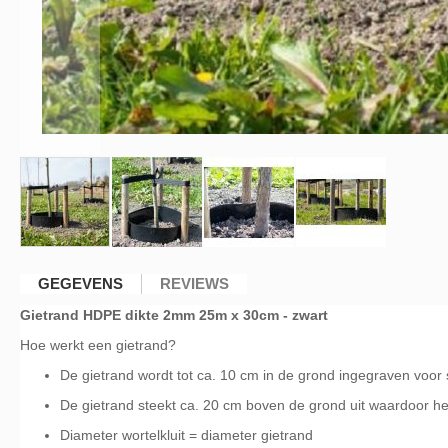
Ga
naar
GEGEVENS
REVIEWS
het
Gietrand HDPE dikte 2mm 25m x 30cm - zwart
begin
van
Hoe werkt een gietrand?
de
De gietrand wordt tot ca. 10 cm in de grond ingegraven voor st
afbeeldingen-
gallerij
De gietrand steekt ca. 20 cm boven de grond uit waardoor het
Diameter wortelkluit = diameter gietrand