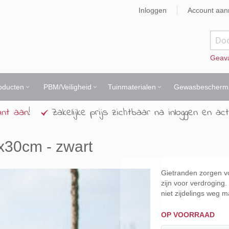
Inloggen
Account aa
Zoek
Geav
oducten
PBM/Veiligheid
Tuinmaterialen
Gewasbescherm
unt aan
!
Zakelijke prijs zichtbaar na inloggen en act
30cm - zwart
Gietranden zorgen vo
zijn voor verdroging
niet zijdelings weg 
OP VOORRAAD