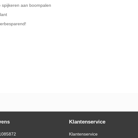
te spijkeren aan boompalen
lant
aterbesparend!
Klantenservice
vens
1085872
Klantenservice