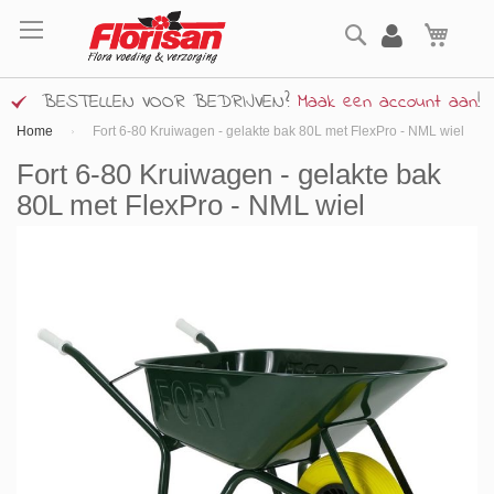
Ga
Zoek
naar
Wink
de
inhoud
BESTELLEN VOOR BEDRIJVEN?
Maak een account aan
!
Home
Fort 6-80 Kruiwagen - gelakte bak 80L met FlexPro - NML wiel
Fort 6-80 Kruiwagen - gelakte bak
80L met FlexPro - NML wiel
Ga
naar
het
einde
van
de
afbeeldingen-
gallerij