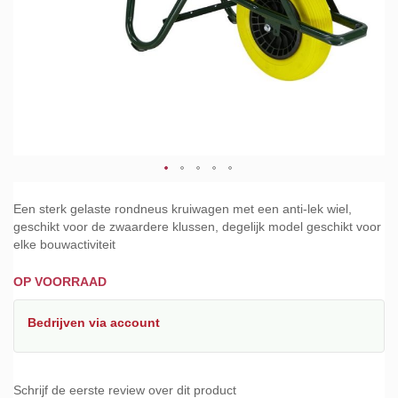
Ga
naar
Een sterk gelaste rondneus kruiwagen met een anti-lek wiel,
het
geschikt voor de zwaardere klussen, degelijk model geschikt voor
begin
elke bouwactiviteit
van
de
OP VOORRAAD
afbeeldingen-
gallerij
Bedrijven
via account
Schrijf de eerste review over dit product