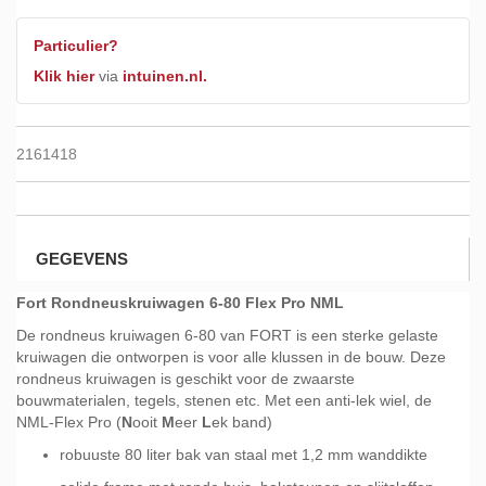
Particulier?
Klik hier
via
intuinen.nl.
2161418
GEGEVENS
Fort Rondneuskruiwagen 6-80 Flex Pro NML
De rondneus kruiwagen 6-80 van FORT is een sterke gelaste
kruiwagen die ontworpen is voor alle klussen in de bouw. Deze
rondneus kruiwagen is geschikt voor de zwaarste
bouwmaterialen, tegels, stenen etc. Met een anti-lek wiel, de
NML-Flex Pro (
N
ooit
M
eer
L
ek band)
robuuste 80 liter bak van staal met 1,2 mm wanddikte