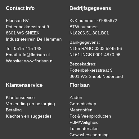
Contact info
Bedrijfsgegevens
Florisan BV
KvK nummer: 01085872
Pottenbakkersstraat 9
BTW nummer:
8601 WS SNEEK
NL8206.51.801.B01
Industrieterrein De Hemmen
Bankgegevens:
Tel: 0515-415 149
NL85 RABO 0333 5245 86
Email: info@florisan.nl
NL61 INGB 0001 4870 96
Website: www.florisan.nl
Bezoekadres:
Pottenbakkersstraat 9
8601 WS Sneek Nederland
Klantenservice
Florisan
Klantenservice
Zaden
Verzending en bezorging
Gereedschap
Betaling
Meststoffen
Klachten en suggesties
Pot & Veenproducten
PBM/Veiligheid
Tuinmaterialen
Gewasbescherming