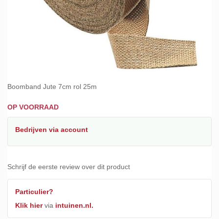
Ga
naar
Boomband Jute 7cm rol 25m
het
begin
OP VOORRAAD
van
de
Bedrijven
via account
afbeeldingen-
gallerij
Schrijf de eerste review over dit product
Particulier?
Klik hier
via
intuinen.nl.