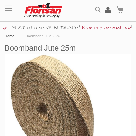
Ga
Zoek
naar
Wink
de
inhoud
BESTELLEN VOOR BEDRIJVEN?
Maak een account aan
!
Home
Boomband Jute 25m
Boomband Jute 25m
Ga
naar
het
einde
van
de
afbeeldingen-
gallerij