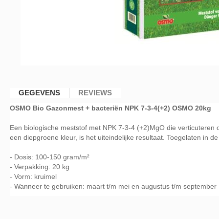
Ga
naar
GEGEVENS
REVIEWS
het
OSMO Bio Gazonmest + bacteriën NPK 7-3-4(+2) OSMO 20kg
begin
van
Een biologische meststof met NPK 7-3-4 (+2)MgO die verticuteren ov
de
een diepgroene kleur, is het uiteindelijke resultaat. Toegelaten in de 
afbeeldingen-
gallerij
- Dosis: 100-150 gram/m²
- Verpakking: 20 kg
- Vorm: kruimel
- Wanneer te gebruiken: maart t/m mei en augustus t/m september