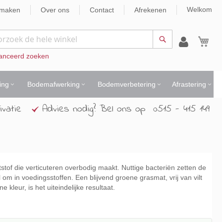
Welkom
nmaken
Over ons
Contact
Afrekenen
Wi
Zoek
anceerd zoeken
ing
Bodemafwerking
Bodemverbetering
Afrastering
ivatie
Advies nodig? Bel ons op 0515 - 415 149
stof die verticuteren overbodig maakt. Nuttige bacteriën zetten de
om in voedingsstoffen. Een blijvend groene grasmat, vrij van vilt
 kleur, is het uiteindelijke resultaat.