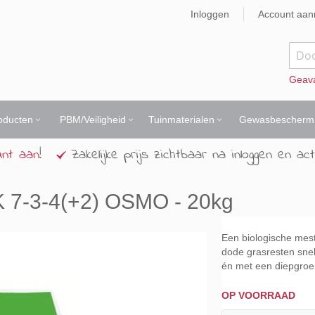
Inloggen
Account aa
Zoek
Geav
oducten
PBM/Veiligheid
Tuinmaterialen
Gewasbescherm
unt aan
!
Zakelijke prijs zichtbaar na inloggen en act
K 7-3-4(+2) OSMO - 20kg
Een biologische mest
dode grasresten snel 
én met een diepgroene
OP VOORRAAD