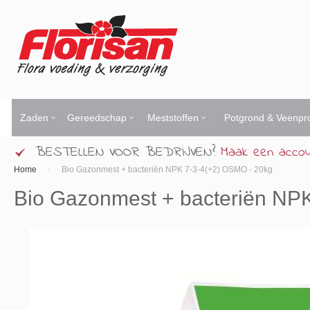
Ga
naar
de
inhoud
Zaden
Gereedschap
Meststoffen
Potgrond & Veenpr
BESTELLEN VOOR BEDRIJVEN?
Maak een acco
Home
Bio Gazonmest + bacteriën NPK 7-3-4(+2) OSMO - 20kg
Bio Gazonmest + bacteriën NP
Ga
naar
het
einde
van
de
afbeeldingen-