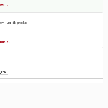
count
iew over dit product
nen.nl.
ijken