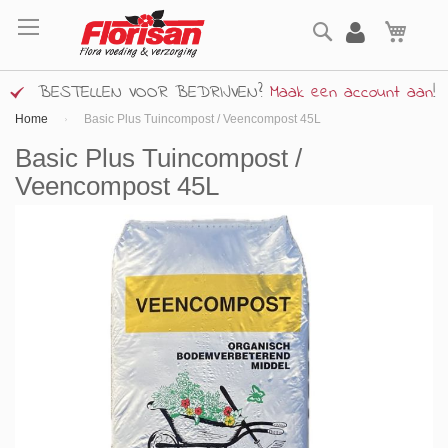
Ga
Zoek
naar
Wink
de
inhoud
BESTELLEN VOOR BEDRIJVEN?
Maak een account aan
!
Home
Basic Plus Tuincompost / Veencompost 45L
Basic Plus Tuincompost /
Veencompost 45L
Ga
naar
het
einde
van
de
afbeeldingen-
gallerij