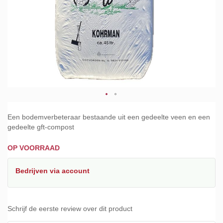
Ga
naar
Een bodemverbeteraar bestaande uit een gedeelte veen en een
het
gedeelte gft-compost
begin
van
OP VOORRAAD
de
afbeeldingen-
Bedrijven
via account
gallerij
Schrijf de eerste review over dit product