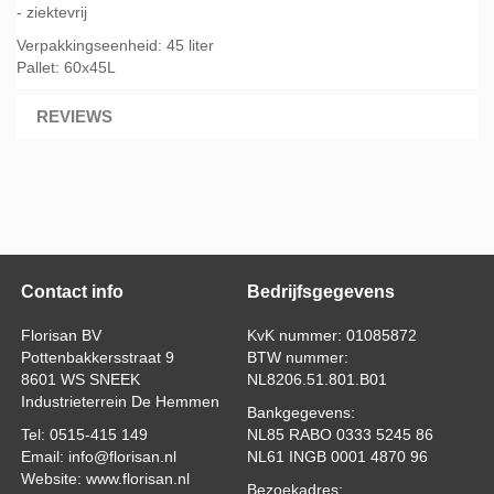
- ziektevrij
Verpakkingseenheid: 45 liter
Pallet: 60x45L
REVIEWS
Contact info
Bedrijfsgegevens
Florisan BV
KvK nummer: 01085872
Pottenbakkersstraat 9
BTW nummer:
8601 WS SNEEK
NL8206.51.801.B01
Industrieterrein De Hemmen
Bankgegevens:
Tel: 0515-415 149
NL85 RABO 0333 5245 86
Email: info@florisan.nl
NL61 INGB 0001 4870 96
Website: www.florisan.nl
Bezoekadres: