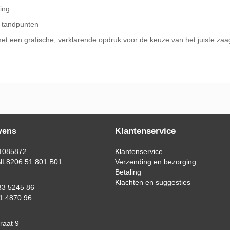
ing
e tandpunten
t een grafische, verklarende opdruk voor de keuze van het juiste zaa
Klantenservice
vens
1085872
Klantenservice
L8206.51.801.B01
Verzending en bezorging
Betaling
Klachten en suggesties
3 5245 86
1 4870 96
raat 9