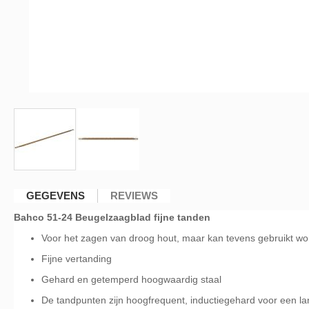
Ga
naar
GEGEVENS
REVIEWS
het
Bahco 51-24 Beugelzaagblad fijne tanden
begin
van
Voor het zagen van droog hout, maar kan tevens gebruikt wor
de
Fijne vertanding
afbeeldingen-
gallerij
Gehard en getemperd hoogwaardig staal
De tandpunten zijn hoogfrequent, inductiegehard voor een l