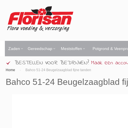
Ga
naar
de
inhoud
Zaden
Gereedschap
Meststoffen
Potgrond & Veenpr
BESTELLEN VOOR BEDRIJVEN?
Maak een acco
Home
Bahco 51-24 Beugelzaagblad fijne tanden
Bahco 51-24 Beugelzaagblad fi
Ga
naar
het
einde
van
de
afbeeldingen-