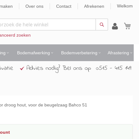
Welkom
nmaken
Over ons
Contact
Afrekenen
Wi
Zoek
anceerd zoeken
ing
Bodemafwerking
Bodemverbetering
Afrastering
ivatie
Advies nodig? Bel ons op 0515 - 415 149
r droog hout, voor de beugelzaag Bahco 51
count