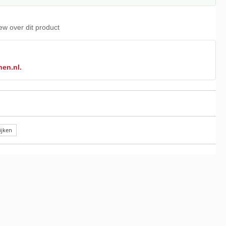
iew over dit product
nen.nl.
ijken