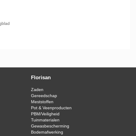
gblad
Florisan
Zaden
Gereedschap
Meststoffen
Pot & Veenproducten
PBM/Veiligheid
Tuinmaterialen
Gewasbescherming
Bodemafwerking