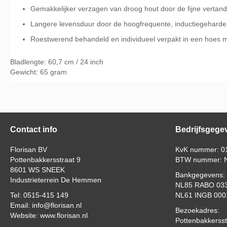
Gemakkelijker verzagen van droog hout door de fijne vertand
Langere levensduur door de hoogfrequente, inductiegehard
Roestwerend behandeld en individueel verpakt in een hoes me
Bladlengte: 60,7 cm / 24 inch
Gewicht: 65 gram
Contact info
Bedrijfsgege
Florisan BV
KvK nummer: 0
Pottenbakkersstraat 9
BTW nummer: N
8601 WS SNEEK
Bankgegevens:
Industrieterrein De Hemmen
NL85 RABO 033
Tel: 0515-415 149
NL61 INGB 000
Email: info@florisan.nl
Bezoekadres:
Website: www.florisan.nl
Pottenbakkersst