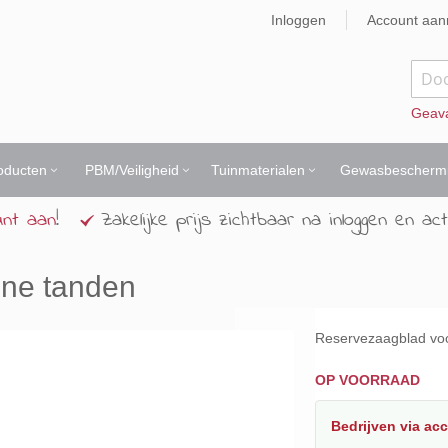
Inloggen
Account aa
Zoek
Geav
oducten
PBM/Veiligheid
Tuinmaterialen
Gewasbescherm
unt aan
!
Zakelijke prijs zichtbaar na inloggen en act
jne tanden
Reservezaagblad voo
OP VOORRAAD
Bedrijven
via ac