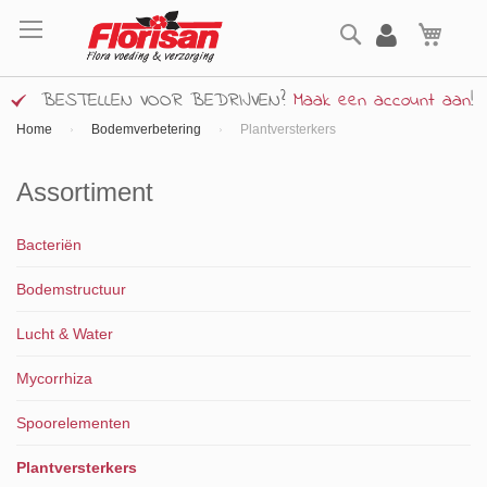
Ga
Zoek
naar
Wink
de
inhoud
BESTELLEN VOOR BEDRIJVEN?
Maak een account aan
!
Home
Bodemverbetering
Plantversterkers
Assortiment
Bacteriën
Bodemstructuur
Lucht & Water
Mycorrhiza
Spoorelementen
Plantversterkers