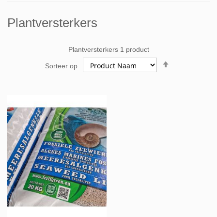
Plantversterkers
Plantversterkers
1
product
Van
Sorteer op
hoog
naar
laag
sorteren