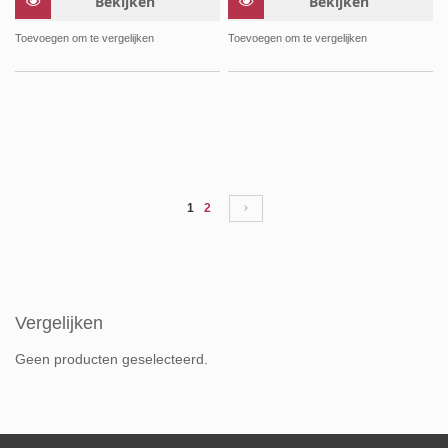
Bekijken
Bekijken
Toevoegen om te vergelijken
Toevoegen om te vergelijken
Pagina
U lees momenteel pagina
Pagina
Pagina
Volgende
1
2
Vergelijken
Geen producten geselecteerd.