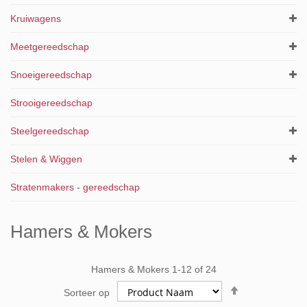
Kruiwagens
Meetgereedschap
Snoeigereedschap
Strooigereedschap
Steelgereedschap
Stelen & Wiggen
Stratenmakers - gereedschap
Hamers & Mokers
Hamers & Mokers
1
-
12
of
24
Van
Sorteer op
hoog