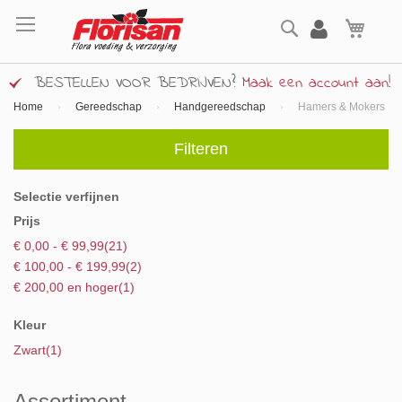
Ga
Zoek
naar
Wink
de
inhoud
BESTELLEN VOOR BEDRIJVEN?
Maak een account aan
!
Home
Gereedschap
Handgereedschap
Hamers & Mokers
Filteren
Selectie verfijnen
Prijs
product
€ 0,00
-
€ 99,99
21
product
€ 100,00
-
€ 199,99
2
product
€ 200,00
en hoger
1
Kleur
product
Zwart
1
Assortiment