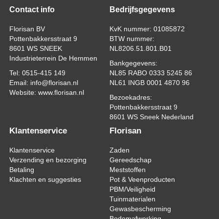
Contact info
Bedrijfsgegevens
Florisan BV
KvK nummer: 01085872
Pottenbakkersstraat 9
BTW nummer:
8601 WS SNEEK
NL8206.51.801.B01
Industrieterrein De Hemmen
Bankgegevens:
Tel: 0515-415 149
NL85 RABO 0333 5245 86
Email: info@florisan.nl
NL61 INGB 0001 4870 96
Website: www.florisan.nl
Bezoekadres:
Pottenbakkersstraat 9
8601 WS Sneek Nederland
Klantenservice
Florisan
Klantenservice
Zaden
Verzending en bezorging
Gereedschap
Betaling
Meststoffen
Klachten en suggesties
Pot & Veenproducten
PBM/Veiligheid
Tuinmaterialen
Gewasbescherming
Bodemafwerking