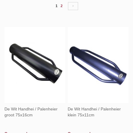
naar
Pagina
U lees momenteel pagina
Pagina
Pagina
Volgende
1
2
laag
sorteren
De Wit Handhei / Palenheier
De Wit Handhei / Palenheier
groot 75x16cm
klein 75x11cm