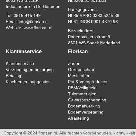
8601 WS SNEEK
NL8206.51.801.B01
Industrieterrein De Hemmen
Bankgegevens:
Tel: 0515-415 149
NL85 RABO 0333 5245 86
Email: info@florisan.nl
NL61 INGB 0001 4870 96
Website: www.florisan.nl
Bezoekadres:
Pottenbakkersstraat 9
8601 WS Sneek Nederland
Klantenservice
Florisan
Klantenservice
Zaden
Verzending en bezorging
Gereedschap
Betaling
Meststoffen
Klachten en suggesties
Pot & Veenproducten
PBM/Veiligheid
Tuinmaterialen
Gewasbescherming
Bodemafwerking
Bodemverbetering
Afrastering
Copyright © 2024 florisan.nl. Alle rechten voorbehouden. - ontwikkelt