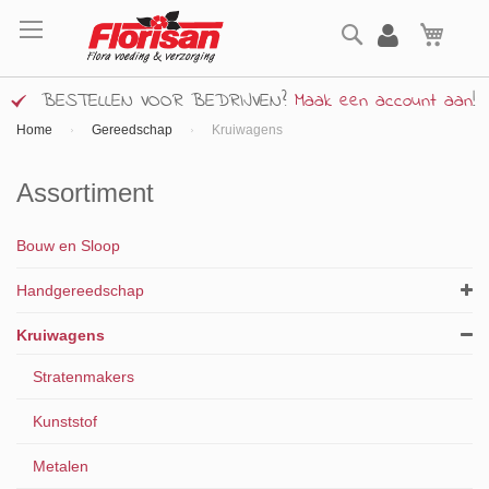
Ga
Zoek
naar
Wink
de
inhoud
BESTELLEN VOOR BEDRIJVEN?
Maak een account aan
!
Home
Gereedschap
Kruiwagens
Assortiment
Bouw en Sloop
Handgereedschap
Kruiwagens
Stratenmakers
Kunststof
Metalen