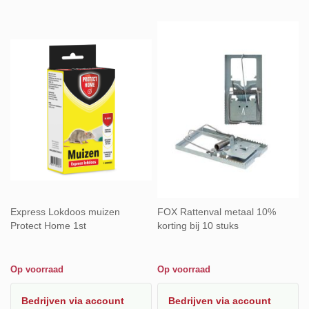
naar
laag
sorteren
Express Lokdoos muizen
FOX Rattenval metaal 10%
Protect Home 1st
korting bij 10 stuks
Op voorraad
Op voorraad
Bedrijven
via account
Bedrijven
via account