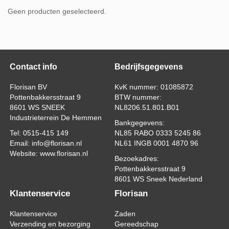
Geen producten geselecteerd.
Contact info
Bedrijfsgegevens
Florisan BV
KvK nummer: 01085872
Pottenbakkersstraat 9
BTW nummer:
8601 WS SNEEK
NL8206.51.801.B01
Industrieterrein De Hemmen
Bankgegevens:
Tel: 0515-415 149
NL85 RABO 0333 5245 86
Email: info@florisan.nl
NL61 INGB 0001 4870 96
Website: www.florisan.nl
Bezoekadres:
Pottenbakkersstraat 9
8601 WS Sneek Nederland
Klantenservice
Florisan
Klantenservice
Zaden
Verzending en bezorging
Gereedschap