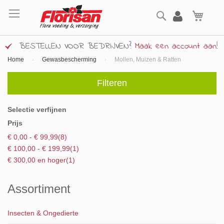
Ga
Zoek
naar
Wink
de
inhoud
BESTELLEN VOOR BEDRIJVEN?
Maak een account aan
!
Home
Gewasbescherming
Mollen, Muizen & Ratten
Filteren
Selectie verfijnen
Prijs
product
€ 0,00
-
€ 99,99
8
product
€ 100,00
-
€ 199,99
1
product
€ 300,00
en hoger
1
Assortiment
Insecten & Ongedierte