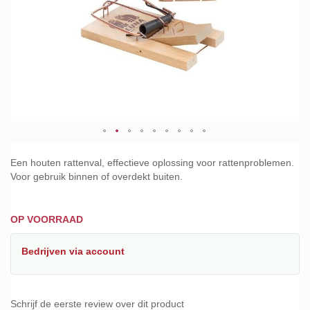
Ga
naar
Een houten rattenval, effectieve oplossing voor rattenproblemen.
het
Voor gebruik binnen of overdekt buiten.
begin
van
de
OP VOORRAAD
afbeeldingen-
gallerij
Bedrijven
via account
Schrijf de eerste review over dit product