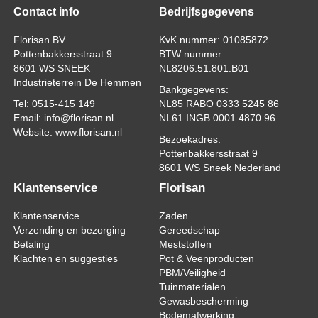
Contact info
Bedrijfsgegevens
Florisan BV
KvK nummer: 01085872
Pottenbakkersstraat 9
BTW nummer:
8601 WS SNEEK
NL8206.51.801.B01
Industrieterrein De Hemmen
Bankgegevens:
Tel: 0515-415 149
NL85 RABO 0333 5245 86
Email: info@florisan.nl
NL61 INGB 0001 4870 96
Website: www.florisan.nl
Bezoekadres:
Pottenbakkersstraat 9
8601 WS Sneek Nederland
Klantenservice
Florisan
Klantenservice
Zaden
Verzending en bezorging
Gereedschap
Betaling
Meststoffen
Klachten en suggesties
Pot & Veenproducten
PBM/Veiligheid
Tuinmaterialen
Gewasbescherming
Bodemafwerking