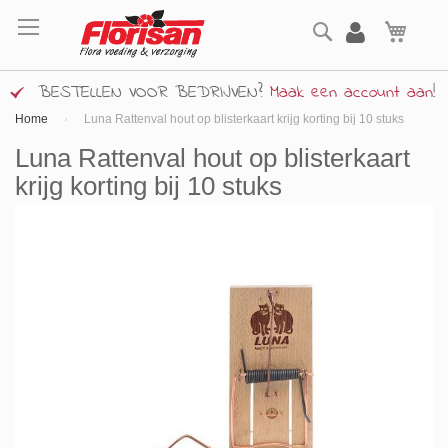
Ga
Zoek
naar
Wink
de
inhoud
BESTELLEN VOOR BEDRIJVEN?
Maak een account aan
!
Home
Luna Rattenval hout op blisterkaart krijg korting bij 10 stuks
Luna Rattenval hout op blisterkaart
krijg korting bij 10 stuks
Ga
naar
het
einde
van
de
afbeeldingen-
gallerij