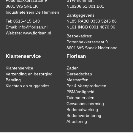
Pottenbakkersstraat 9
BTW nummer:
8601 WS SNEEK
NL8206.51.801.B01
Industrieterrein De Hemmen
Bankgegevens:
Tel: 0515-415 149
NL85 RABO 0333 5245 86
Email: info@florisan.nl
NL61 INGB 0001 4870 96
Website: www.florisan.nl
Bezoekadres:
Pottenbakkersstraat 9
8601 WS Sneek Nederland
Klantenservice
Florisan
Klantenservice
Zaden
Verzending en bezorging
Gereedschap
Betaling
Meststoffen
Klachten en suggesties
Pot & Veenproducten
PBM/Veiligheid
Tuinmaterialen
Gewasbescherming
Bodemafwerking
Bodemverbetering
Afrastering