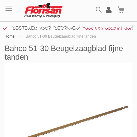
Ga
Zoek
naar
Wink
de
inhoud
BESTELLEN VOOR BEDRIJVEN?
Maak een account aan
!
Home
Bahco 51-30 Beugelzaagblad fijne tanden
Bahco 51-30 Beugelzaagblad fijne
tanden
Ga
naar
het
einde
van
de
afbeeldingen-
gallerij