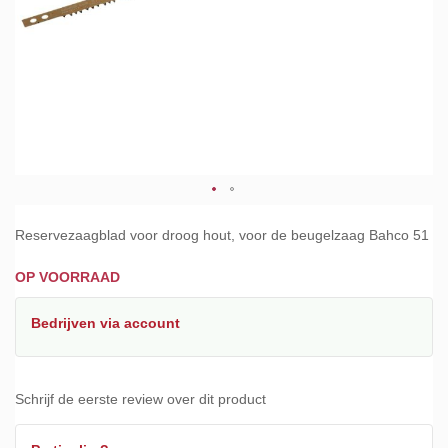
Ga
naar
Reservezaagblad voor droog hout, voor de beugelzaag Bahco 51
het
begin
OP VOORRAAD
van
de
Bedrijven
via account
afbeeldingen-
gallerij
Schrijf de eerste review over dit product