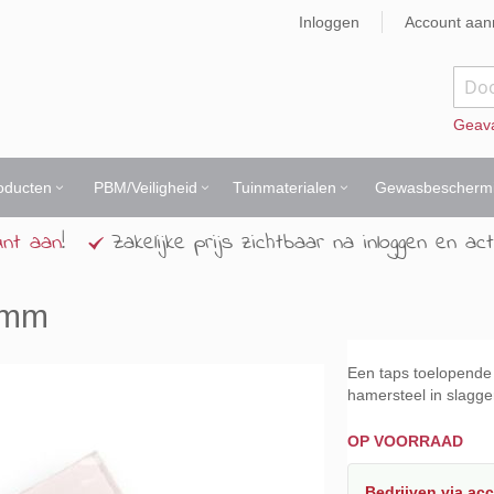
Inloggen
Account aa
Zoek
Geav
oducten
PBM/Veiligheid
Tuinmaterialen
Gewasbescherm
unt aan
!
Zakelijke prijs zichtbaar na inloggen en act
8mm
Een taps toelopende 
hamersteel in slagg
OP VOORRAAD
Bedrijven
via ac