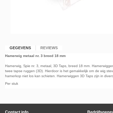
Ga
naar
GEGEVENS
REVIEWS
het
Hamerwig metaal nr. 3 breed 18 mm
begin
van
Hamerwig, Spie nr. 3, metaal, 3D Taps, breed 18 mm. Hamerwiggen 
de
twee tapse ruggen (3D). Hierdoor is het gemakkelijk om de wig stevi
afbeeldingen-
hamerkop niet los kan schieten. Hamerwiggen 3D Taps zijn in diver
gallerij
Per stuk
Contact info
Bedrijfsgege