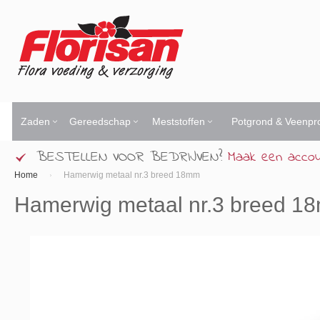
Ga
naar
de
inhoud
Zaden
Gereedschap
Meststoffen
Potgrond & Veenpr
BESTELLEN VOOR BEDRIJVEN?
Maak een acco
Home
Hamerwig metaal nr.3 breed 18mm
Hamerwig metaal nr.3 breed 1
Ga
naar
het
einde
van
de
afbeeldingen-