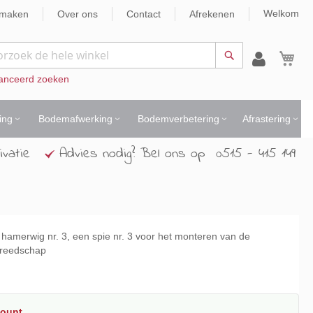
Welkom
nmaken
Over ons
Contact
Afrekenen
Wi
Zoek
anceerd zoeken
ing
Bodemafwerking
Bodemverbetering
Afrastering
ivatie
Advies nodig? Bel ons op 0515 - 415 149
hamerwig nr. 3, een spie nr. 3 voor het monteren van de
ereedschap
count