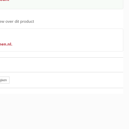
iew over dit product
nen.nl.
ijken