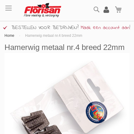
Ga
Zoek
naar
Wink
de
inhoud
BESTELLEN VOOR BEDRIJVEN?
Maak een account aan
!
Home
Hamerwig metaal nr.4 breed 22mm
Hamerwig metaal nr.4 breed 22mm
Ga
naar
het
einde
van
de
afbeeldingen-
gallerij