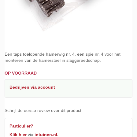
Ga
naar
Een taps toelopende hamerwig nr. 4, een spie nr. 4 voor het
het
monteren van de hamersteel in slaggereedschap.
begin
van
OP VOORRAAD
de
afbeeldingen-
Bedrijven
via account
gallerij
Schrijf de eerste review over dit product
Particulier?
Klik hier
via
intuinen.nl.