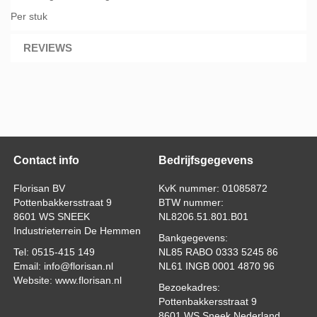
Per stuk
REVIEWS
Contact info
Bedrijfsgegevens
Florisan BV
KvK nummer: 01085872
Pottenbakkersstraat 9
BTW nummer:
8601 WS SNEEK
NL8206.51.801.B01
Industrieterrein De Hemmen
Bankgegevens:
Tel: 0515-415 149
NL85 RABO 0333 5245 86
Email: info@florisan.nl
NL61 INGB 0001 4870 96
Website: www.florisan.nl
Bezoekadres:
Pottenbakkersstraat 9
8601 WS Sneek Nederland