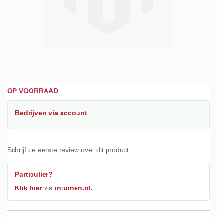
Ga
OP VOORRAAD
naar
het
Bedrijven
via account
begin
van
de
afbeeldingen-
Schrijf de eerste review over dit product
gallerij
Particulier?
Klik hier
via
intuinen.nl.