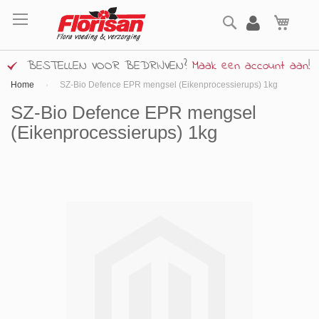
Ga
Zoek
naar
Wink
de
inhoud
BESTELLEN VOOR BEDRIJVEN?
Maak een account aan
!
Home
SZ-Bio Defence EPR mengsel (Eikenprocessierups) 1kg
SZ-Bio Defence EPR mengsel
(Eikenprocessierups) 1kg
Ga
naar
het
einde
van
de
afbeeldingen-
gallerij