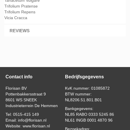
Tanacetum Vulgare
Trifolium Pratense
Trifolium Repens
Vicia Cracca
REVIEWS
Contact info
Bedrijfsgegevens
Florisan BV
KvK nummer: 01085872
Pottenbakkersstraat 9
BTW nummer:
8601 WS SNEEK
NL8206.51.801.B01
Industrieterrein De Hemmen
Bankgegevens:
Tel: 0515-415 149
NL85 RABO 0333 5245 86
Email: info@florisan.nl
NL61 INGB 0001 4870 96
Website: www.florisan.nl
Bezoekadres: