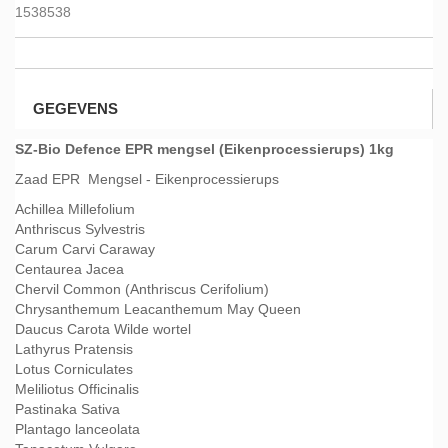
1538538
GEGEVENS
SZ-Bio Defence EPR mengsel (Eikenprocessierups) 1kg
Zaad EPR Mengsel - Eikenprocessierups
Achillea Millefolium
Anthriscus Sylvestris
Carum Carvi Caraway
Centaurea Jacea
Chervil Common (Anthriscus Cerifolium)
Chrysanthemum Leacanthemum May Queen
Daucus Carota Wilde wortel
Lathyrus Pratensis
Lotus Corniculates
Meliliotus Officinalis
Pastinaka Sativa
Plantago lanceolata