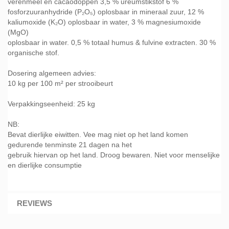
verenmeel en cacaodoppen 3,5 % ureumstikstof 6 %
fosforzuuranhydride (P₂O₅) oplosbaar in mineraal zuur, 12 %
kaliumoxide (K₂O) oplosbaar in water, 3 % magnesiumoxide
(MgO)
oplosbaar in water. 0,5 % totaal humus & fulvine extracten. 30 %
organische stof.
Dosering algemeen advies:
10 kg per 100 m² per strooibeurt
Verpakkingseenheid: 25 kg
NB:
Bevat dierlijke eiwitten. Vee mag niet op het land komen
gedurende tenminste 21 dagen na het
gebruik hiervan op het land. Droog bewaren. Niet voor menselijke
en dierlijke consumptie
REVIEWS