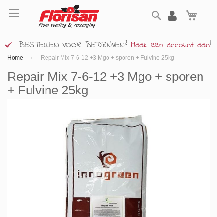
Ga
Zoek
naar
Wink
de
inhoud
BESTELLEN VOOR BEDRIJVEN?
Maak een account aan
!
Home
Repair Mix 7-6-12 +3 Mgo + sporen + Fulvine 25kg
Repair Mix 7-6-12 +3 Mgo + sporen
+ Fulvine 25kg
Ga
naar
het
einde
van
de
afbeeldingen-
gallerij