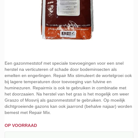
Ga
naar
Een gazonmeststof met speciale toevoegingen voor een snel
het
herstel na verticuteren of schade door bodeminsecten als
begin
emelten en engerlingen. Repair Mix stimuleert de wortelgroei ook
van
bij lagere temperaturen door toevoeging van fulvine en
de
huminezuren. Repairmix is ook te gebruiken in combinatie met
afbeeldingen-
het doorzaaien. Na herstel van het gras is het mogelijk om weer
gallerij
Graszo of Mosvrij als gazonmeststof te gebruiken. Op moeilijk
dichtgroeiende gazons kan ook jaarrond (behalve najaar) worden
bemest met Repair Mix.
OP VOORRAAD