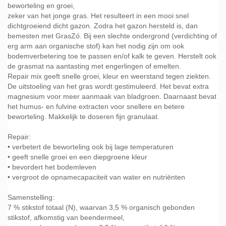
beworteling en groei,
zeker van het jonge gras. Het resulteert in een mooi snel
dichtgroeiend dicht gazon. Zodra het gazon hersteld is, dan
bemesten met GrasZó. Bij een slechte ondergrond (verdichting of
erg arm aan organische stof) kan het nodig zijn om ook
bodemverbetering toe te passen en/of kalk te geven. Herstelt ook
de grasmat na aantasting met engerlingen of emelten.
Repair mix geeft snelle groei, kleur en weerstand tegen ziekten.
De uitstoeling van het gras wordt gestimuleerd. Het bevat extra
magnesium voor meer aanmaak van bladgroen. Daarnaast bevat
het humus- en fulvine extracten voor snellere en betere
beworteling. Makkelijk te doseren fijn granulaat.
Repair:
• verbetert de beworteling ook bij lage temperaturen
• geeft snelle groei en een diepgroene kleur
• bevordert het bodemleven
• vergroot de opnamecapaciteit van water en nutriënten
Samenstelling:
7 % stikstof totaal (N), waarvan 3,5 % organisch gebonden
stikstof, afkomstig van beendermeel,