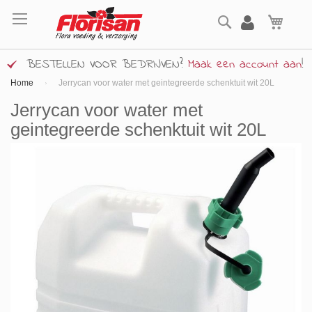
Ga
Zoek
naar
Wink
de
inhoud
BESTELLEN VOOR BEDRIJVEN?
Maak een account aan
!
Home
Jerrycan voor water met geintegreerde schenktuit wit 20L
Jerrycan voor water met
geintegreerde schenktuit wit 20L
Ga
naar
het
einde
van
de
afbeeldingen-
gallerij