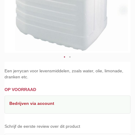
Ga
naar
Een jerrycan voor levensmiddelen, zoals water, olie, limonade,
het
dranken etc.
begin
van
OP VOORRAAD
de
afbeeldingen-
Bedrijven
via account
gallerij
Schrijf de eerste review over dit product