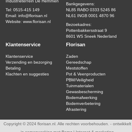
Industrieterrein De Hemmen
Bankgegevens:
Tel: 0515-415 149
NL85 RABO 0333 5245 86
Email: info@florisan.nl
NL61 INGB 0001 4870 96
Website: www.florisan.nl
Bezoekadres:
Pottenbakkersstraat 9
8601 WS Sneek Nederland
Klantenservice
Florisan
Klantenservice
Zaden
Verzending en bezorging
Gereedschap
Betaling
Meststoffen
Klachten en suggesties
Pot & Veenproducten
PBM/Veiligheid
Tuinmaterialen
Gewasbescherming
Bodemafwerking
Bodemverbetering
Afrastering
Copyright © 2024 florisan.nl. Alle rechten voorbehouden. - ontwikkelt