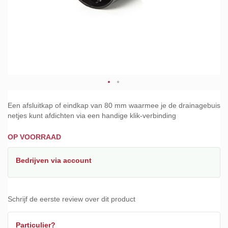
Ga
naar
Een afsluitkap of eindkap van 80 mm waarmee je de drainagebuis
het
netjes kunt afdichten via een handige klik-verbinding
begin
van
OP VOORRAAD
de
afbeeldingen-
Bedrijven
via account
gallerij
Schrijf de eerste review over dit product
Particulier?