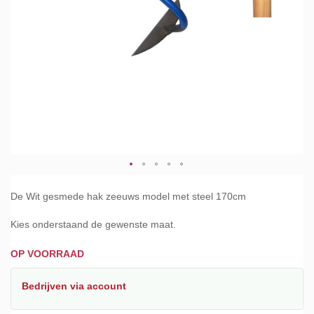
Ga
naar
De Wit gesmede hak zeeuws model met steel 170cm
het
begin
Kies onderstaand de gewenste maat.
van
de
OP VOORRAAD
afbeeldingen-
gallerij
Bedrijven
via account