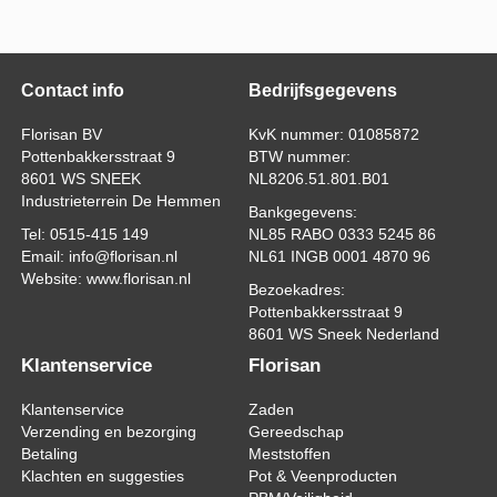
Contact info
Bedrijfsgegevens
Florisan BV
KvK nummer: 01085872
Pottenbakkersstraat 9
BTW nummer:
8601 WS SNEEK
NL8206.51.801.B01
Industrieterrein De Hemmen
Bankgegevens:
Tel: 0515-415 149
NL85 RABO 0333 5245 86
Email: info@florisan.nl
NL61 INGB 0001 4870 96
Website: www.florisan.nl
Bezoekadres:
Pottenbakkersstraat 9
8601 WS Sneek Nederland
Klantenservice
Florisan
Klantenservice
Zaden
Verzending en bezorging
Gereedschap
Betaling
Meststoffen
Klachten en suggesties
Pot & Veenproducten