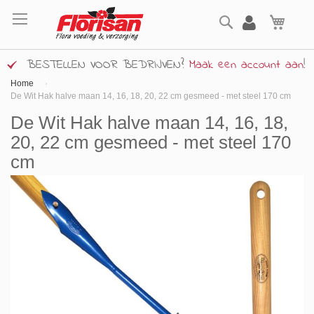
Ga
Zoek
naar
Wink
de
inhoud
BESTELLEN VOOR BEDRIJVEN?
Maak een account aan
!
Home
De Wit Hak halve maan 14, 16, 18, 20, 22 cm gesmeed - met steel 170 cm
De Wit Hak halve maan 14, 16, 18,
20, 22 cm gesmeed - met steel 170
cm
Ga
naar
het
einde
van
de
afbeeldingen-
gallerij