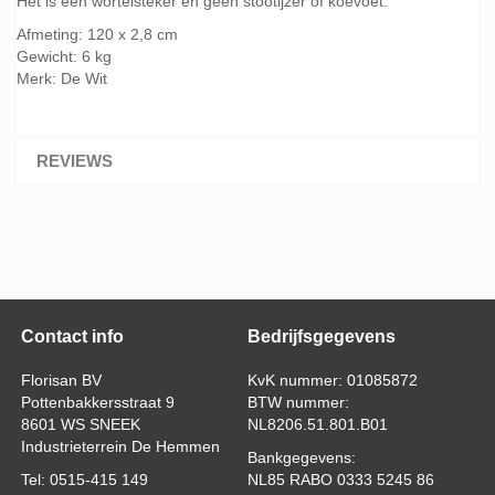
Het is een wortelsteker en geen stootijzer of koevoet.
Afmeting: 120 x 2,8 cm
Gewicht: 6 kg
Merk: De Wit
REVIEWS
Contact info
Bedrijfsgegevens
Florisan BV
KvK nummer: 01085872
Pottenbakkersstraat 9
BTW nummer:
8601 WS SNEEK
NL8206.51.801.B01
Industrieterrein De Hemmen
Bankgegevens:
Tel: 0515-415 149
NL85 RABO 0333 5245 86