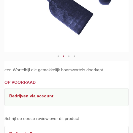
Ga
naar
een Wortelbijl die gemakkelijk boomwortels doorkapt
het
begin
OP VOORRAAD
van
de
Bedrijven
via account
afbeeldingen-
gallerij
Schrijf de eerste review over dit product