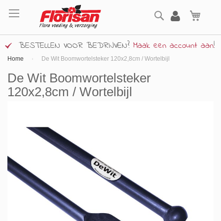
Ga
Zoek
naar
Wink
de
inhoud
BESTELLEN VOOR BEDRIJVEN?
Maak een account aan
!
Home
De Wit Boomwortelsteker 120x2,8cm / Wortelbijl
De Wit Boomwortelsteker
120x2,8cm / Wortelbijl
Ga
naar
het
einde
van
de
afbeeldingen-
gallerij