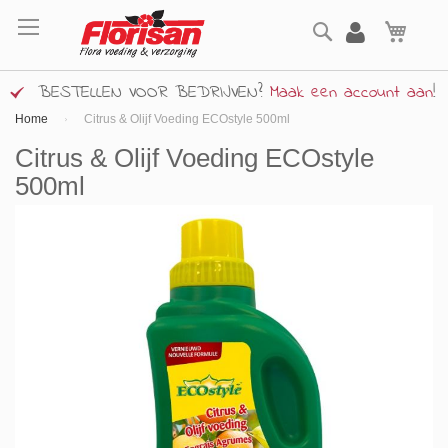
Ga
Zoek
naar
Wink
de
inhoud
BESTELLEN VOOR BEDRIJVEN?
Maak een account aan
!
Home
Citrus & Olijf Voeding ECOstyle 500ml
Citrus & Olijf Voeding ECOstyle
500ml
Ga
naar
het
einde
van
de
afbeeldingen-
gallerij