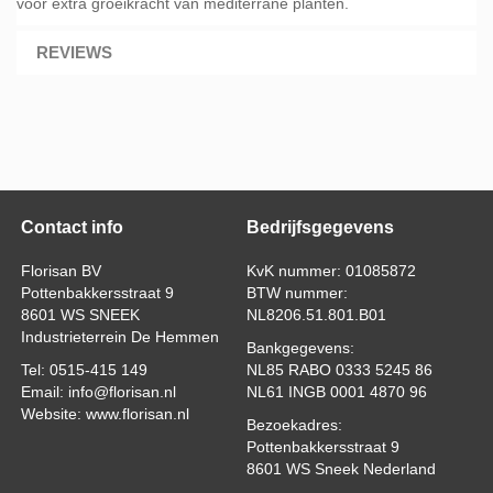
voor extra groeikracht van mediterrane planten.
REVIEWS
Contact info
Bedrijfsgegevens
Florisan BV
KvK nummer: 01085872
Pottenbakkersstraat 9
BTW nummer:
8601 WS SNEEK
NL8206.51.801.B01
Industrieterrein De Hemmen
Bankgegevens:
Tel: 0515-415 149
NL85 RABO 0333 5245 86
Email: info@florisan.nl
NL61 INGB 0001 4870 96
Website: www.florisan.nl
Bezoekadres:
Pottenbakkersstraat 9
8601 WS Sneek Nederland