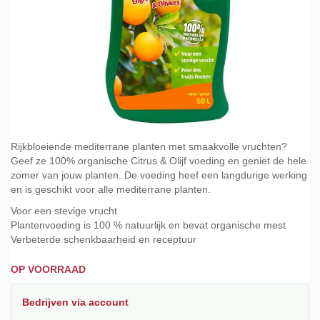
Ga
naar
Rijkbloeiende mediterrane planten met smaakvolle vruchten?
het
Geef ze 100% organische Citrus & Olijf voeding en geniet de hele
begin
zomer van jouw planten. De voeding heef een langdurige werking
van
en is geschikt voor alle mediterrane planten.
de
Voor een stevige vrucht
afbeeldingen-
Plantenvoeding is 100 % natuurlijk en bevat organische mest
gallerij
Verbeterde schenkbaarheid en receptuur
OP VOORRAAD
Bedrijven
via account